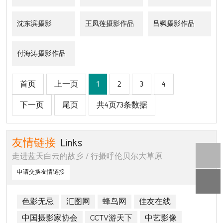
沈东滨摄影
王凤莲摄影作品
吕飒摄影作品
付海涛摄影作品
首页
上一页
1
2
3
4
下一页
尾页
共
4
页
73
条数据
友情链接
Links
走进蓝天白云的故乡 / 行摄呼伦贝尔大草原
申请交换友情链接
色影无忌
汇图网
蜂鸟网
佳友在线
中国摄影家协会
CCTV游天下
中艺影像