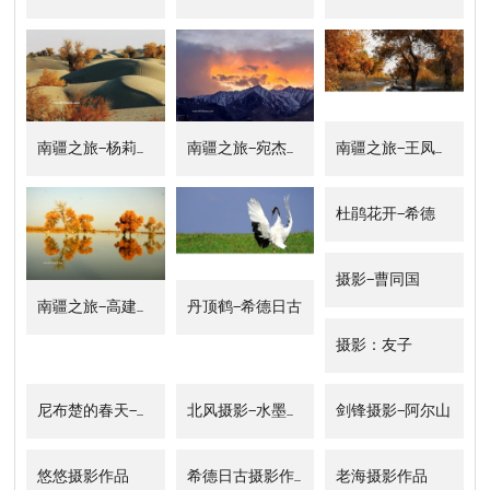
南疆之旅—杨莉摄影
南疆之旅—宛杰胜摄影
南疆之旅—王凤莲摄影
杜鹃花开—希德
摄影—曹同国
南疆之旅—高建军摄影
丹顶鹤—希德日古
摄影：友子
尼布楚的春天—剑锋
北风摄影—水墨之旅
剑锋摄影—阿尔山
悠悠摄影作品
希德日古摄影作品
老海摄影作品