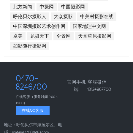
北方新闻
中摄网
中国摄影网
呼伦贝尔摄影人
大众摄影
中关村摄影在线
中国深圳摄影艺术创作网
国家地理中文网
卓美
龙摄天下
全景网
天堂草原摄影网
如影随行摄影网
0470-
官网手机
客服微信
8246700
端
13134967700
在线客服（服务时间 9:00～
18:00）
在线QQ客服
地址：呼伦贝尔市海拉尔区、电
邮：mafeng7700@163.com