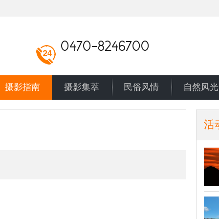
0470-8246700
摄影指南
摄影集萃
民俗风情
自然风光
活