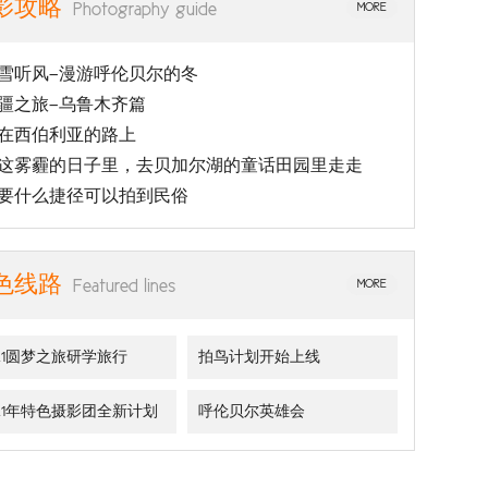
影攻略
Photography guide
MORE
雪听风—漫游呼伦贝尔的冬
疆之旅—乌鲁木齐篇
在西伯利亚的路上
这雾霾的日子里，去贝加尔湖的童话田园里走走
要什么捷径可以拍到民俗
色线路
Featured lines
MORE
021圆梦之旅研学旅行
拍鸟计划开始上线
021年特色摄影团全新计划
呼伦贝尔英雄会