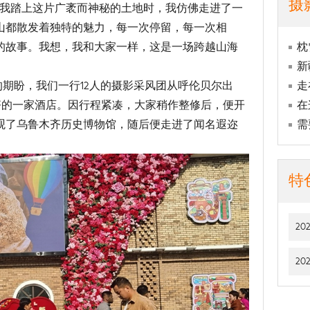
摄
当我踏上这片广袤而神秘的土地时，我仿佛走进了一
山都散发着独特的魅力，每一次停留，每一次相
枕
的故事。我想，我和大家一样，这是一场跨越山海
新
走
年的期盼，我们一行12人的摄影采风团从呼伦贝尔出
在
木齐的一家酒店。因行程紧凑，大家稍作整修后，便开
需
观了乌鲁木齐历史博物馆，随后便走进了闻名遐迩
特
2
2