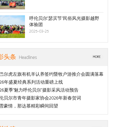
呼伦贝尔“瑟滨节”民俗风光摄影越野
体验团
2025-03-25
影头条
Headlines
MORE
巴尔虎左旗有机羊认养签约暨牧户游推介会圆满落幕
026年盛夏经典系列活动重磅上线
026夏季“魅力呼伦贝尔”摄影采风活动预告
伦贝尔市青年摄影家协会2026年新春贺词
雪豪情，那达慕精彩瞬间回望