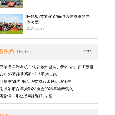
呼伦贝尔“瑟滨节”民俗风光摄影越野
体验团
2025-03-25
影头条
Headlines
MORE
巴尔虎左旗有机羊认养签约暨牧户游推介会圆满落幕
026年盛夏经典系列活动重磅上线
026夏季“魅力呼伦贝尔”摄影采风活动预告
伦贝尔市青年摄影家协会2026年新春贺词
雪豪情，那达慕精彩瞬间回望