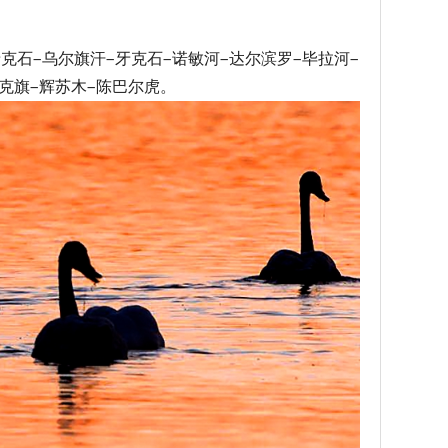
石—乌尔旗汗—牙克石—诺敏河—达尔滨罗—毕拉河—
温克旗—辉苏木—陈巴尔虎。