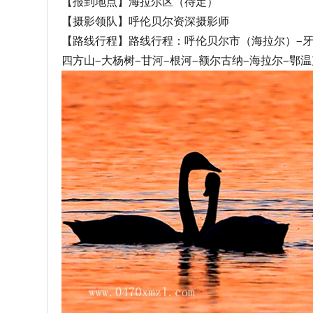
【报到地点】海拉尔区（待定）
【摄影领队】呼伦贝尔资深摄影师
【路线行程】路线行程：呼伦贝尔市（海拉尔）—牙克
四方山—大杨树—甘河—根河—额尔古纳—海拉尔—鄂