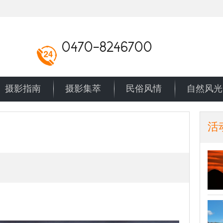
0470-8246700
摄影指南
摄影集萃
民俗风情
自然风光
活