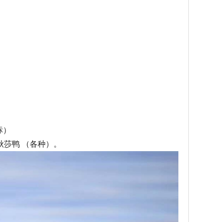
标）
秋莎鸭 （各种）。