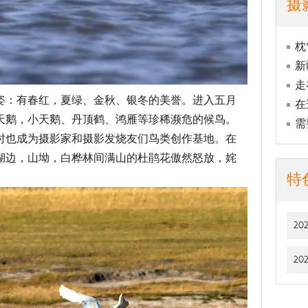
摄
枕
新
走
姿：有春红，夏绿、金秋、银冬的美誉。进入五月
在
天鹅，小天鹅、丹顶鹤、鸿雁等珍稀濒危的候鸟。
需
时也成为摄影家和摄影发烧友们鸟类创作基地。在
湖边，山坳，白桦林间满山的杜鹃花傲然怒放，姹
特
2
2