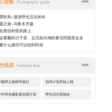
影攻略
Photography guide
MORE
雪听风—漫游呼伦贝尔的冬
疆之旅—乌鲁木齐篇
在西伯利亚的路上
这雾霾的日子里，去贝加尔湖的童话田园里走走
要什么捷径可以拍到民俗
色线路
Featured lines
MORE
021圆梦之旅研学旅行
拍鸟计划开始上线
021年特色摄影团全新计划
呼伦贝尔英雄会