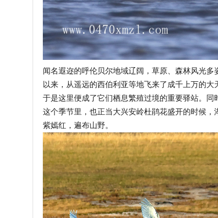
闻名遐迩的呼伦贝尔地域辽阔，草原、森林风光多
以来，从遥远的西伯利亚等地飞来了成千上万的大
于是这里便成了它们栖息繁殖过境的重要驿站。同
这个季节里，也正当大兴安岭杜鹃花盛开的时候，
紫嫣红，遍布山野。