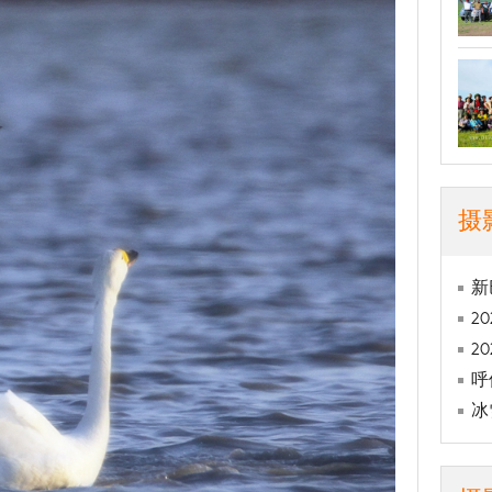
摄
新
2
2
呼
冰