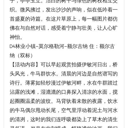
子，亭亭玉立。洁白的树干与绿色的树枝相互交
织。微风拂过，发出沙沙的声响，似在低吟着一
首盛夏的诗篇。在这片草原上，每一幅图片都仿
佛在与自然对话，感受着宁静与壮美，让人心旷
神怡。
D4林业小镇—莫尔格勒河—额尔古纳 住：额尔古
纳（双标）
【活动内容】可以早起观赏拍摄伊敏河日出，桥
头风光，牛马群饮水。清晨的河边是自然谱写的
诗行。薄雾如轻纱漫过伊敏河畔，水在牛群踏过
沾露的浅滩，湿漉漉的口鼻探入清凉的水面，搅
起圈圈温柔的波纹。马背驮着未散的夜露，饮水
的牛马偶尔甩动长尾，空气里浮动着泥土与河水
的清冽，这时的我们连呼吸都染上了草木的清生