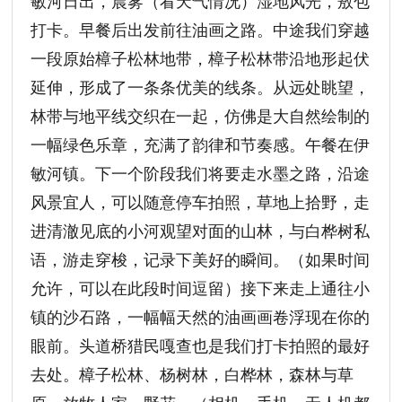
敏河日出，晨雾（看天气情况）湿地风光，敖包
打卡。早餐后出发前往油画之路。中途我们穿越
一段原始樟子松林地带，樟子松林带沿地形起伏
延伸，形成了一条条优美的线条。从远处眺望，
林带与地平线交织在一起，仿佛是大自然绘制的
一幅绿色乐章，充满了韵律和节奏感。午餐在伊
敏河镇。下一个阶段我们将要走水墨之路，沿途
风景宜人，可以随意停车拍照，草地上拾野，走
进清澈见底的小河观望对面的山林，与白桦树私
语，游走穿梭，记录下美好的瞬间。（如果时间
允许，可以在此段时间逗留）接下来走上通往小
镇的沙石路，一幅幅天然的油画画卷浮现在你的
眼前。头道桥猎民嘎查也是我们打卡拍照的最好
去处。樟子松林、杨树林，白桦林，森林与草