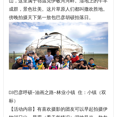
山，这里属于鄂温克伊敏河河畔。湿地上的牛羊
成群，景色壮美。这片草原人们都叫撒欢胜地。
傍晚拍摄天下第一敖包巴彦胡硕拍落日。
D3巴彦呼硕—油画之路—林业小镇 住：小镇（双
标）
【活动内容】有喜欢摄影的团友可以早起拍摄伊