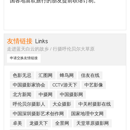
国各地喜欢旅行的朋友提前联络订制。
友情链接
Links
走进蓝天白云的故乡 / 行摄呼伦贝尔大草原
申请交换友情链接
色影无忌
汇图网
蜂鸟网
佳友在线
中国摄影家协会
CCTV游天下
中艺影像
北方新闻
中摄网
中国摄影网
呼伦贝尔摄影人
大众摄影
中关村摄影在线
中国深圳摄影艺术创作网
国家地理中文网
卓美
龙摄天下
全景网
天堂草原摄影网