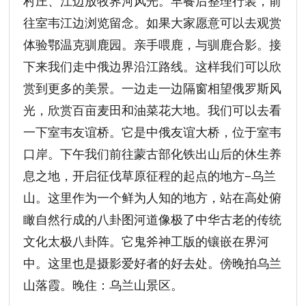
村庄、江边放牧界河风光。早餐后整理行装，前
往室韦江边浏览留念。如果大家愿意可以去观赏
体验鄂温克驯鹿园。亲手喂鹿，与驯鹿合影。接
下来我们走中俄边界沿江路线。这样我们可以欣
赏到更多的美景。一边走一边隔窗相望俄罗斯风
光，欣赏百亩麦田和油菜花大地。我们可以去看
一下室韦友谊桥。它是中俄友谊大桥，位于室韦
口岸。下午我们前往蒙古部化铁出山后的休生养
息之地，开启征伐草原征程的起点的地方—乌兰
山。这里作为一个鲜为人知的地方，站在高处俯
瞰自然行成的八卦图河道像极了中华古老的传统
文化太极八卦阵。它鬼斧神工版的镶嵌在界河
中。这里也是摄影爱好者的好去处。傍晚拍乌兰
山落霞。晚住：乌兰山景区。