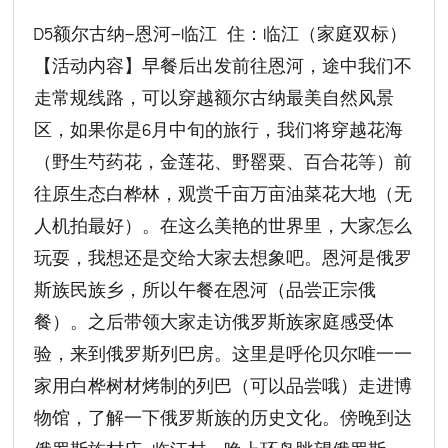
D5额尔古纳—恩河—临江 住：临江（家庭双标）
【活动内容】早餐后出发前往恩河，途中我们不
走常规线路，可以穿越额尔古纳最美自然风景
区，如果你是6月中旬的旅行，我们将穿越花海
（野生芍药花，金莲花、野罂粟、百合花等）前
往原生态白桦林，观赏千亩万亩油菜花大地（无
人机拍最好）。在这么美艳的世界里，大家怎么
玩耍，我想还是交给大家去想象吧。恩河是俄罗
斯族民族乡，所以午餐在恩河（品尝正宗俄
餐）。之后带领大家走访俄罗斯族家庭感受体
验，来到俄罗斯列巴房。这里是呼伦贝尔唯一一
家用白桦树材烤制的列巴（可以品尝哦）走进博
物馆，了解一下俄罗斯族的历史文化。傍晚到达