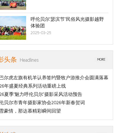
呼伦贝尔“瑟滨节”民俗风光摄影越野
体验团
2025-03-25
影头条
Headlines
MORE
巴尔虎左旗有机羊认养签约暨牧户游推介会圆满落幕
026年盛夏经典系列活动重磅上线
026夏季“魅力呼伦贝尔”摄影采风活动预告
伦贝尔市青年摄影家协会2026年新春贺词
雪豪情，那达慕精彩瞬间回望