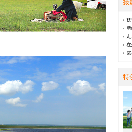
摄
枕
新
走
在
需
特