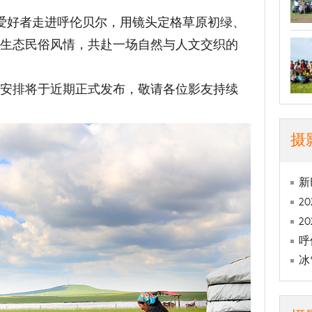
。
影爱好者走进呼伦贝尔，用镜头定格草原初绿、
原生态民俗风情，共赴一场自然与人文交织的
程安排将于近期正式发布，敬请各位影友持续
摄
新
2
2
呼
冰