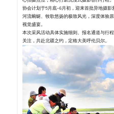
心拍摄点位，精心打磨沉浸式摄影创作行程
协会计划于5月底—6月初，迎来首批异地摄
河流蜿蜒、牧歌悠扬的极致风光，深度体验
视觉盛宴。
本次采风活动具体实施细则、报名通道与行
关注，共赴北疆之约，定格大美呼伦贝尔。