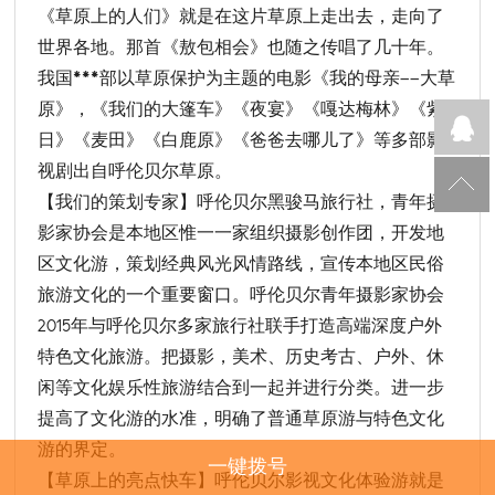
《草原上的人们》就是在这片草原上走出去，走向了
世界各地。那首《敖包相会》也随之传唱了几十年。
我国***部以草原保护为主题的电影《我的母亲——大草
原》，《我们的大篷车》《夜宴》《嘎达梅林》《紫
日》《麦田》《白鹿原》《爸爸去哪儿了》等多部影
视剧出自呼伦贝尔草原。
【我们的策划专家】呼伦贝尔黑骏马旅行社，青年摄
影家协会是本地区惟一一家组织摄影创作团，开发地
区文化游，策划经典风光风情路线，宣传本地区民俗
旅游文化的一个重要窗口。呼伦贝尔青年摄影家协会
2015年与呼伦贝尔多家旅行社联手打造高端深度户外
特色文化旅游。把摄影，美术、历史考古、户外、休
闲等文化娱乐性旅游结合到一起并进行分类。进一步
提高了文化游的水准，明确了普通草原游与特色文化
游的界定。
一键拨号
【草原上的亮点快车】呼伦贝尔影视文化体验游就是