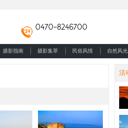
0470-8246700
摄影指南
摄影集萃
民俗风情
自然风光
活