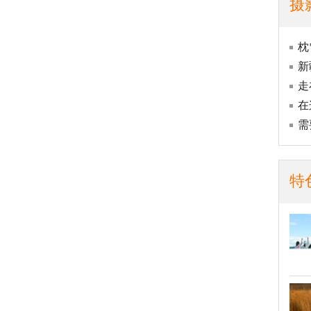
摄
枕
新
走
在
需
特