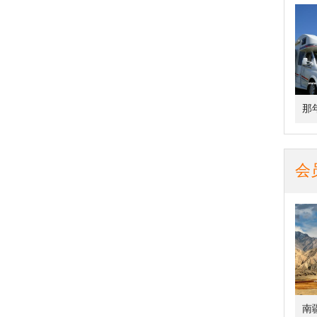
那
会
南