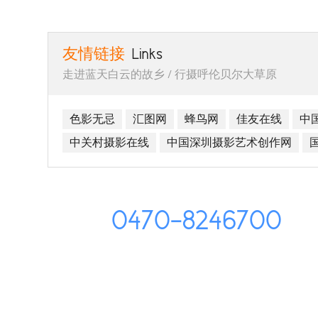
友情链接
Links
走进蓝天白云的故乡 / 行摄呼伦贝尔大草原
色影无忌
汇图网
蜂鸟网
佳友在线
中
中关村摄影在线
中国深圳摄影艺术创作网
0470-8246700
在线客服（服务时间 9:00～18:00）
在线QQ客服
地址：呼伦贝尔市海拉尔区、电邮：