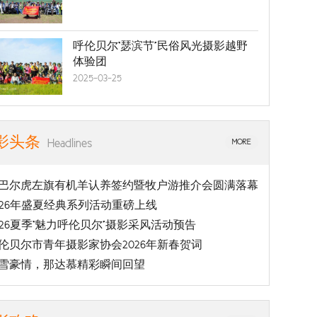
呼伦贝尔“瑟滨节”民俗风光摄影越野
体验团
2025-03-25
影头条
Headlines
MORE
巴尔虎左旗有机羊认养签约暨牧户游推介会圆满落幕
026年盛夏经典系列活动重磅上线
026夏季“魅力呼伦贝尔”摄影采风活动预告
伦贝尔市青年摄影家协会2026年新春贺词
雪豪情，那达慕精彩瞬间回望