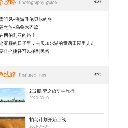
影攻略
Photography guide
MORE
雪听风—漫游呼伦贝尔的冬
疆之旅—乌鲁木齐篇
在西伯利亚的路上
这雾霾的日子里，去贝加尔湖的童话田园里走走
要什么捷径可以拍到民俗
色线路
Featured lines
MORE
2021圆梦之旅研学旅行
2020-03-10
拍鸟计划开始上线
2021-04-04